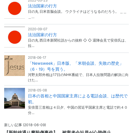
2022-05-23
法治国家の行方
日の丸 日米首脳会談。 ウクライナはどうなるのだろう。 ＿＿
＿…
2020-09-07
法治国家の行方
日の丸 西日本新聞社説からの抜粋 ◇ ◇ 退陣会見で安倍氏は、
拉…
2018-06-17
「Newsweek」日本版、「米朝会談、失敗の歴史」
（6・19）号を買う。
河野太郎外相は17日のNHK番組で、日本人拉致問題の解決に向
けた…
2018-05-08
日本の首相と中国国家主席による電話会談、は歴代で
初。
安倍晋三首相は４日夕、中国の習近平国家主席と電話で約４０
分…
新しい記事
(2018-06-09)
【新幹線通り魔殺傷事件】、被害者会社員が心肺停止…