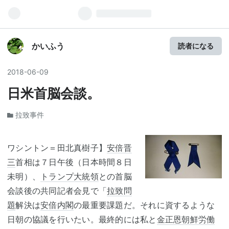
かいふう
読者になる
2018
-
06
-
09
日米首脳会談。
拉致事件
ワシントン＝田北真樹子】
安倍晋
三
首相は７日午後（日本時間８日
未明）、
トランプ大統領
との首脳
会談後の共同記者会見で「
拉致問
題
解決は
安倍内閣
の最重要課題だ。それに資するような
日朝の協議を行いたい。最終的には私と
金正恩
朝鮮労働