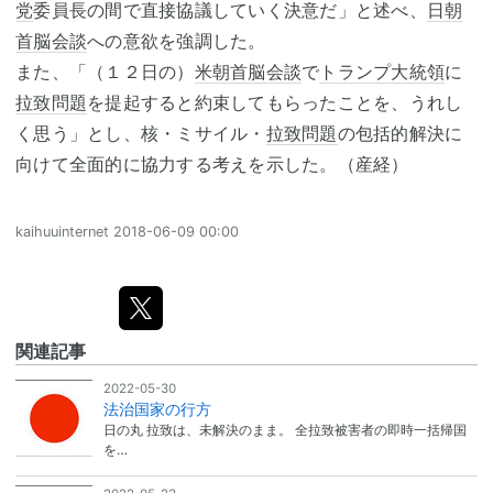
党
委員長の間で直接協議していく決意だ」と述べ、
日朝
首脳会談
への意欲を強調した。
また、「（１２日の）
米朝首脳会談
で
トランプ大統領
に
拉致問題
を提起すると約束してもらったことを、うれし
く思う」とし、核・ミサイル・
拉致問題
の包括的解決に
向けて全面的に協力する考えを示した。（産経）
kaihuuinternet
2018-06-09 00:00
関連記事
2022-05-30
法治国家の行方
日の丸 拉致は、未解決のまま。 全拉致被害者の即時一括帰国
を…